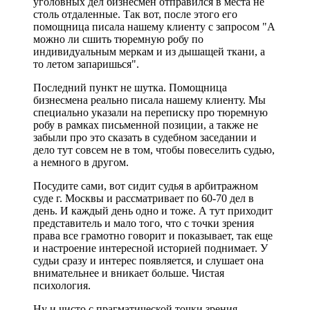
уголовных дел бизнесмен отправился в места не
столь отдаленные. Так вот, после этого его
помощница писала нашему клиенту с запросом "А
можно ли сшить тюремную робу по
индивидуальным меркам и из дышащей ткани, а
то летом запаришься".
Последний пункт не шутка. Помощница
бизнесмена реально писала нашему клиенту. Мы
специально указали на переписку про тюремную
робу в рамках письменной позиции, а также не
забыли про это сказать в судебном заседании и
дело тут совсем не в том, чтобы повеселить судью,
а немного в другом.
Посудите сами, вот сидит судья в арбитражном
суде г. Москвы и рассматривает по 60-70 дел в
день. И каждый день одно и тоже. А тут приходит
представитель и мало того, что с точки зрения
права все грамотно говорит и показывает, так еще
и настроение интересной историей поднимает. У
судьи сразу и интерес появляется, и слушает она
внимательнее и вникает больше. Чистая
психология.
Ну и чисто с прагматической точки зрения -