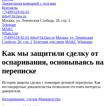
Ликвидация компаний с долгами
Контакты
+7(499)119-92-01
info@1k1law.ru
Москва, ул. Ленинская Слобода, 26, стр. 2
Telegram
МАКС
WhatsApp
+7(499)119-92-01
info@1k1law.ru
Москва, ул. Ленинская
Слобода, 26, стр. 2
Телеграм для связи
МАКС
Whatsapp
Как мы защитили сделку от
оспаривания, основываясь на
переписке
История защиты сделки с помощью деловой переписки. Как
нестандартные доказательства позволили отстоять интересы
доверителя.
#оспаривание_сделок
#банкротство