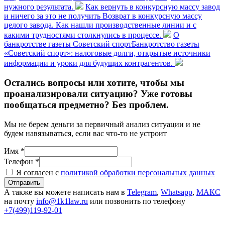
нужного результата.
Как вернуть в конкурсную массу завод
и ничего за это не получить
Возврат в конкурсную массу
целого завода. Как нашли производственные линии и с
какими трудностями столкнулись в процессе.
О
банкротстве газеты Советский спорт
Банкротство газеты
«Советский спорт»: налоговые долги, открытые источники
информации и уроки для будущих контрагентов.
Остались вопросы или хотите, чтобы мы
проанализировали ситуацию? Уже готовы
пообщаться предметно? Без проблем.
Мы не берем деньги за первичный анализ ситуации и не
будем навязываться, если вас что-то не устроит
Имя *
Телефон *
Я согласен с
политикой обработки персональных данных
Отправить
А также вы можете написать нам в
Telegram
,
Whatsapp
,
МАКС
на почту
info@1k1law.ru
или позвонить по телефону
+7(499)119-92-01