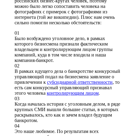
российских бизнес-кругах человек, поэтому
можно было легко сопоставить человека на
фотографиях с примерок с фотографиями из
интернета (той же википедии). Плюс нам очень
сильно помогли несколько обстоятельств:
01
Было возбуждено уголовное дело, в рамках
которого бизнесмена признали фактическим
владельцем и контролирующим лицом группы
компаний, куда в том числе входила и наша
компания-банкрот.
02
В рамках идущего дела о банкротстве конкурсный
управляющий подал на бизнесмена заявление о
привлечении к
субсидиарной ответственности
, то
есть сам конкурсный управляющий признавал
этого человека
контролирующим лицом
.
03
Когда началась история с уголовным делом, в ряде
крупных СМИ вышли большие статьи, в которых
раскрывалось, кто как и зачем владел будущим
банкротом.
04
Это наше любимое. По результатам всех