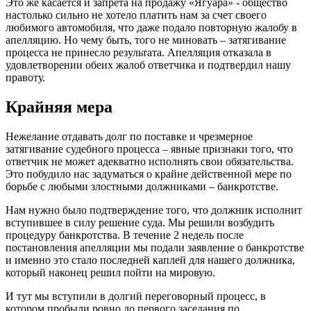
Это же касается и запрета на продажу «Ягуара» - общество
настолько сильно не хотело платить нам за счет своего
любимого автомобиля, что даже подало повторную жалобу в
апелляцию. Но чему быть, того не миновать – затягивание
процесса не принесло результата. Апелляция отказала в
удовлетворении обеих жалоб ответчика и подтвердил нашу
правоту.
Крайняя мера
Нежелание отдавать долг по поставке и чрезмерное
затягивание судебного процесса – явные признаки того, что
ответчик не может адекватно исполнять свои обязательства.
Это побудило нас задуматься о крайне действенной мере по
борьбе с любыми злостными должниками – банкротстве.
Нам нужно было подтверждение того, что должник исполнит
вступившее в силу решение суда. Мы решили возбудить
процедуру банкротства. В течение 2 недель после
постановления апелляции мы подали заявление о банкротстве
и именно это стало последней каплей для нашего должника,
который наконец решил пойти на мировую.
И тут мы вступили в долгий переговорный процесс, в
котором пробыли ровно до первого заседания по