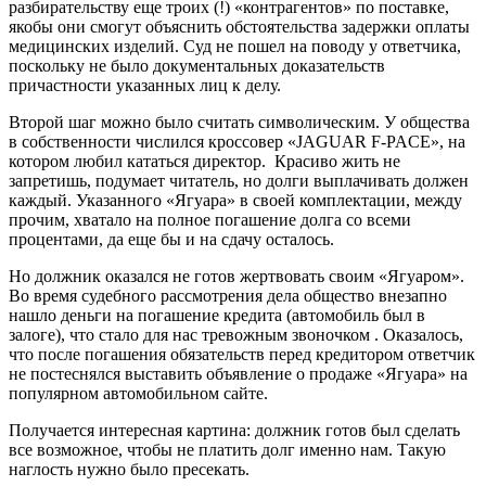
разбирательству еще троих (!) «контрагентов» по поставке,
якобы они смогут объяснить обстоятельства задержки оплаты
медицинских изделий. Суд не пошел на поводу у ответчика,
поскольку не было документальных доказательств
причастности указанных лиц к делу.
Второй шаг можно было считать символическим. У общества
в собственности числился кроссовер «JAGUAR F-PACE», на
котором любил кататься директор.
Красиво жить не
запретишь, подумает читатель, но долги выплачивать должен
каждый. Указанного «Ягуара» в своей комплектации, между
прочим, хватало на полное погашение долга со всеми
процентами, да еще бы и на сдачу осталось.
Но должник оказался не готов жертвовать своим «Ягуаром».
Во время судебного рассмотрения дела общество внезапно
нашло деньги на погашение кредита (автомобиль был в
залоге), что стало для нас тревожным звоночком .
Оказалось,
что после погашения обязательств перед кредитором ответчик
не постеснялся выставить объявление о продаже «Ягуара» на
популярном автомобильном сайте.
Получается интересная картина: должник готов был сделать
все возможное, чтобы не платить долг именно нам. Такую
наглость нужно было пресекать.