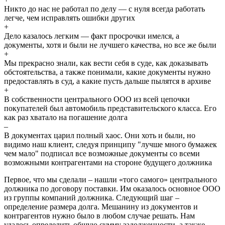
Никто до нас не работал по делу — с нуля всегда работать
легче, чем исправлять ошибки других
+
Дело казалось легким — факт просрочки имелся, а
документы, хотя и были не лучшего качества, но все же были
+
Мы прекрасно знали, как вести себя в суде, как доказывать
обстоятельства, а также понимали, какие документы нужно
предоставлять в суд, а какие пусть дальше пылятся в архиве
+
В собственности центрального ООО из всей цепочки
покупателей был автомобиль представительского класса. Его
как раз хватало на погашение долга
–
В документах царил полный хаос. Они хоть и были, но
видимо наш клиент, следуя принципу "лучше много бумажек
чем мало" подписал все возможные документы со всеми
возможными контрагентами на стороне будущего должника
Первое, что мы сделали – нашли «того самого» центрального
должника по договору поставки. Им оказалось основное ООО
из группы компаний должника. Следующий шаг –
определение размера долга. Мешанину из документов и
контрагентов нужно было в любом случае решать. Нам
удалось определить общую сумму задолженности, а также