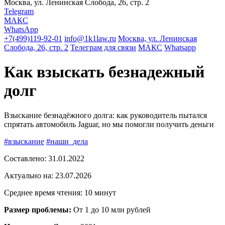
Москва, ул. Ленинская Слобода, 26, стр. 2
Telegram
МАКС
WhatsApp
+7(499)119-92-01
info@1k1law.ru
Москва, ул. Ленинская
Слобода, 26, стр. 2
Телеграм для связи
МАКС
Whatsapp
Как взыскать безнадежный
долг
Взыскание безнадёжного долга: как руководитель пытался
спрятать автомобиль Jaguar, но мы помогли получить деньги
#взыскание
#наши_дела
Составлено:
31.01.2022
Актуально на:
23.07.2026
Среднее время чтения: 10 минут
Размер проблемы:
От 1 до 10 млн рублей