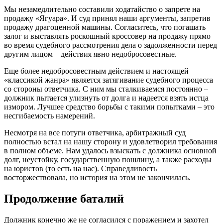
Мы незамедлительно составили ходатайство о запрете на
продажу «Ягуара». И суд принял наши аргументы, запретив
продажу драгоценной машины. Согласитесь, что погашать
залог и выставлять роскошный кроссовер на продажу прямо
во время судебного рассмотрения дела о задолженности перед
другим лицом – действия явно недобросовестные.
Еще более недобросовестным действием и настоящей
«классикой жанра» является затягивание судебного процесса
со стороны ответчика. С ним мы сталкиваемся постоянно –
должник пытается улизнуть от долга и надеется взять истца
измором. Лучшее средство борьбы с такими попытками – это
несгибаемость намерений.
Несмотря на все потуги ответчика, арбитражный суд
полностью встал на нашу сторону и удовлетворил требования
в полном объеме. Нам удалось взыскать с должника основной
долг, неустойку, государственную пошлину, а также расходы
на юристов (то есть на нас). Справедливость
восторжествовала, но история на этом не закончилась.
Продолжение баталий
Должник конечно же не согласился с поражением и захотел