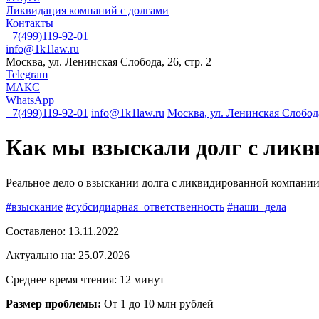
Ликвидация компаний с долгами
Контакты
+7(499)119-92-01
info@1k1law.ru
Москва, ул. Ленинская Слобода, 26, стр. 2
Telegram
МАКС
WhatsApp
+7(499)119-92-01
info@1k1law.ru
Москва, ул. Ленинская Слобода,
Как мы взыскали долг с лик
Реальное дело о взыскании долга с ликвидированной компании
#взыскание
#субсидиарная_ответственность
#наши_дела
Составлено:
13.11.2022
Актуально на:
25.07.2026
Среднее время чтения: 12 минут
Размер проблемы:
От 1 до 10 млн рублей