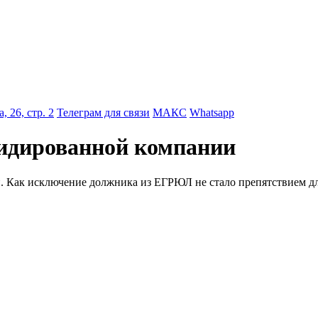
 26, стр. 2
Телеграм для связи
МАКС
Whatsapp
видированной компании
. Как исключение должника из ЕГРЮЛ не стало препятствием дл