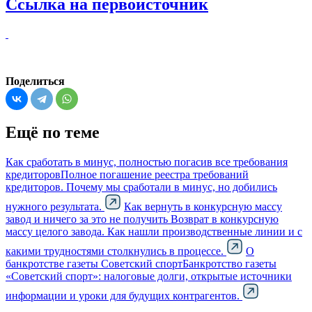
Ссылка на первоисточник
Поделиться
Ещё по теме
Как сработать в минус, полностью погасив все требования
кредиторов
Полное погашение реестра требований
кредиторов. Почему мы сработали в минус, но добились
нужного результата.
Как вернуть в конкурсную массу
завод и ничего за это не получить
Возврат в конкурсную
массу целого завода. Как нашли производственные линии и с
какими трудностями столкнулись в процессе.
О
банкротстве газеты Советский спорт
Банкротство газеты
«Советский спорт»: налоговые долги, открытые источники
информации и уроки для будущих контрагентов.