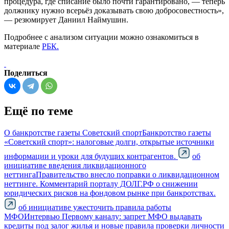
процедура, где списание было почти гарантировано, — теперь
должнику нужно всерьёз доказывать свою добросовестность»,
— резюмирует Даниил Наймушин.
Подробнее с анализом ситуации можно ознакомиться в
материале
РБК.
Поделиться
Ещё по теме
О банкротстве газеты Советский спорт
Банкротство газеты
«Советский спорт»: налоговые долги, открытые источники
информации и уроки для будущих контрагентов.
об
инициативе введения ликвидационного
неттинга
Правительство внесло поправки о ликвидационном
неттинге. Комментарий порталу ДОЛГ.РФ о снижении
юридических рисков на фондовом рынке при банкротствах.
об инициативе ужесточить правила работы
МФО
Интервью Первому каналу: запрет МФО выдавать
кредиты под залог жилья и новые правила проверки личности