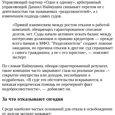
Управляющий партнер «Один к одному», арбитражный
управляющий Даниил Наймушин связывает перелом не с
деятельностью так называемых «раздолжнителей», а с
изменением подхода самих судов.
«Прямой взаимосвязи между ростом отказов и работой
компаний, обещающих гарантированное списание
долгов, нет. Суды начали активнее искать баланс между
интересами должников и правами кредиторов — прежде
всего банков и МФО. "Раздолжнители" создают ложные
ожидания, но причина отказов в другом: суд спрашивает
с самого гражданина, а не с его юристов», — поясняет
эксперт.
По словам Наймушина, обещая гарантированный результат,
такие компании часто закрывают глаза на реальные риски —
сокрытие имущества или доходов, несообщение о
подработках. «В суде эти обстоятельства вскрываются, и
никакая юридическая помощь не перечеркнёт факт
недобросовестности», — добавляет он.
За что отказывают сегодня
Среди наиболее частых оснований для отказа в освобождении
от долгов эксперт называет: