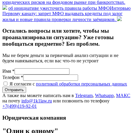
юридических рисков на фондовом рынке при банкротствах.
об инициативе ужесточить правила работы МФО
Интервью
Первому каналу: запрет МФО выдавать кредиты под залог
жилья и новые правила проверки личности заёмщиков.
Остались вопросы или хотите, чтобы мы
проанализировали ситуацию? Уже готовы
пообщаться предметно? Без проблем.
Мы не берем деньги за первичный анализ ситуации и не
будем навязываться, если вас что-то не устроит
Имя *
Телефон *
Я согласен с
политикой обработки персональных данных
Отправить
А также вы можете написать нам в
Telegram
,
Whatsapp
,
МАКС
на почту
info@1k1law.ru
или позвонить по телефону
+7(499)119-92-01
Юридическая компания
"Один к одному"