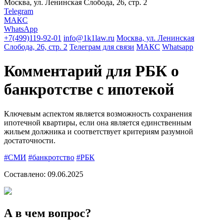
Москва, ул. Ленинская Слобода, 26, стр. 2
Telegram
МАКС
WhatsApp
+7(499)119-92-01
info@1k1law.ru
Москва, ул. Ленинская
Слобода, 26, стр. 2
Телеграм для связи
МАКС
Whatsapp
Комментарий для РБК о
банкротстве с ипотекой
Ключевым аспектом является возможность сохранения
ипотечной квартиры, если она является единственным
жильем должника и соответствует критериям разумной
достаточности.
#СМИ
#банкротство
#РБК
Составлено:
09.06.2025
А в чем вопрос?