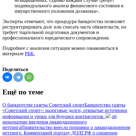
незащищенных. Однако каждый случай требует
индивидуального анализа финансового состояния и
имущественного положения должника».
Эксперты отмечают, что процедура банкротства позволяет
реструктурировать долг или списать часть обязательств, но
требует тщательной подготовки документов и
профессионального юридического сопровождения.
Подробнее с анализом ситуации можно ознакомиться в
материале
РБК.
Поделиться
Ещё по теме
О банкротстве газеты Советский спорт
Банкротство газеты
«Советский спорт»: налоговые долги, открытые источники
информации и уроки для будущих контрагентов.
об
инициативе введения ликвидационного
неттинга
Правительство внесло поправки о ликвидационном
неттинге. Комментарий порталу ДОЛГ.РФ о снижении