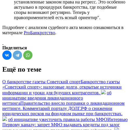
установленные законом права на регресс. Это особенно
актуально в процедурах банкротства, где подобные
споры возникают регулярно. Теперь у
правоприменителей есть ясный ориентир".
Подробнее с анализом судебного акта можно ознакомиться в
материале
ProБанкротство
.
Поделиться
Ещё по теме
О банкротстве газеты Советский спорт
Банкротство газеты
«Советский спорт»: налоговые долги, открытые источники
информации и уроки для будущих контрагентов.
об
инициативе введения ликвидационного
неттинга
Правительство внесло поправки о ликвидационном
неттинге. Комментарий порталу ДОЛГ.РФ о снижении
юридических рисков на фондовом рынке при банкротствах.
об инициативе ужесточить правила работы МФО
Интервью
Первому каналу: запрет МФО выдавать кредиты под залог