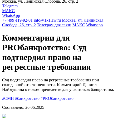
Москва, ул. Ленинская Слобода, 26, стр. 2
Telegram
МАКС
WhatsApp
+7(499)119-92-01
info@1k1law.ru
Москва, ул. Ленинская
Слобода, 26, стр. 2
Телеграм для связи
МАКС
Whatsapp
Комментарии для
PROбанкротство: Суд
подтвердил право на
регрессные требования
Суд подтвердил право на регрессные требования при
солидарной ответственности. Комментарий Даниила
Наймушина о новом прецеденте для участников банкротства.
#СМИ
#банкротство
#PROбанкротство
Составлено:
26.06.2025