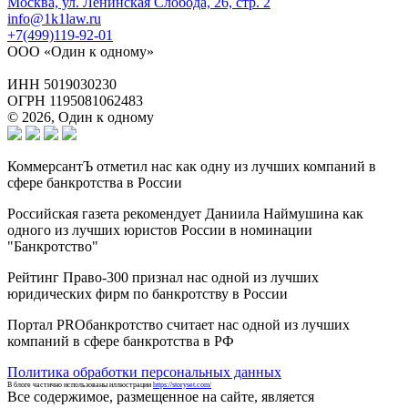
Москва, ул. Ленинская Слобода, 26, стр. 2
info@1k1law.ru
+7(499)119-92-01
ООО «Один к одному»
ИНН 5019030230
ОГРН 1195081062483
© 2026, Один к одному
КоммерсантЪ отметил нас как одну из лучших компаний в
сфере банкротства в России
Российская газета рекомендует Даниила Наймушина как
одного из лучших юристов России в номинации
"Банкротство"
Рейтинг Право-300 признал нас одной из лучших
юридических фирм по банкротству в России
Портал PROбанкротство считает нас одной из лучших
компаний в сфере банкротства в РФ
Политика обработки персональных данных
В блоге частично использованы иллюстрации
https://storyset.com/
Все содержимое, размещенное на сайте, является