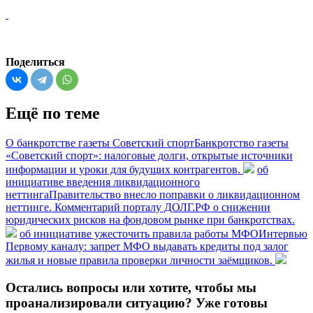
Поделиться
Ещё по теме
О банкротстве газеты Советский спорт
Банкротство газеты
«Советский спорт»: налоговые долги, открытые источники
информации и уроки для будущих контрагентов.
об
инициативе введения ликвидационного
неттинга
Правительство внесло поправки о ликвидационном
неттинге. Комментарий порталу ДОЛГ.РФ о снижении
юридических рисков на фондовом рынке при банкротствах.
об инициативе ужесточить правила работы МФО
Интервью
Первому каналу: запрет МФО выдавать кредиты под залог
жилья и новые правила проверки личности заёмщиков.
Остались вопросы или хотите, чтобы мы
проанализировали ситуацию? Уже готовы