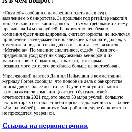
А в чем вопрос?
«Связной» сообщил о намерении подать иск в суд с
заявлением о банкротстве. За прошлый год ретейлер накопил
много исков о взыскании долгов — сумма требований к нему
превышала 14 млрд рублей. Банкротство неизбежно,
компания будет ликвидирована, считают юристы, не исключая
привлечения менеджмента и владельцев к выплате долгов, в
том числе и недавно вышедшего из капитала «Связного»
«Мегафона». По мнению аналитиков, судьбу «Связного»
предрешили уход крупных зарубежных вендоров и их
маркетинговых бюджетов, а также то, что формат
независимого сотового ретейлера больше не востребован.
Управляющий партнер Даниил Наймушин в комментарии
журналу Forbes сообщил, что подобные дела о банкротстве
иногда длятся более десяти лет. С учетом внушительного
размера активов компании (согласно бухгалтерской
отчетности за 2021 год, это около 53 млрд рублей, большую
часть которых составляет дебиторская задолженность — более
32 млрд рублей), говорить о быстрой процедуре банкротства
не приходится, уверен он.
Ссылка на первоисточник