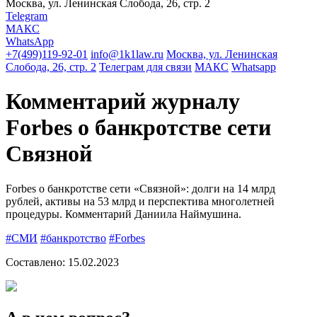
Москва, ул. Ленинская Слобода, 26, стр. 2
Telegram
МАКС
WhatsApp
+7(499)119-92-01
info@1k1law.ru
Москва, ул. Ленинская
Слобода, 26, стр. 2
Телеграм для связи
МАКС
Whatsapp
Комментарий журналу
Forbes о банкротстве сети
Связной
Forbes о банкротстве сети «Связной»: долги на 14 млрд
рублей, активы на 53 млрд и перспектива многолетней
процедуры. Комментарий Даниила Наймушина.
#СМИ
#банкротство
#Forbes
Составлено:
15.02.2023