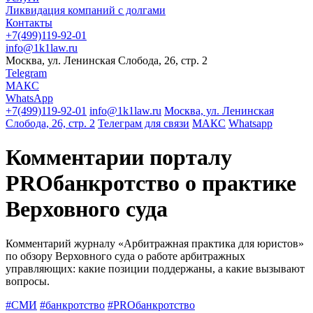
Ликвидация компаний с долгами
Контакты
+7(499)119-92-01
info@1k1law.ru
Москва, ул. Ленинская Слобода, 26, стр. 2
Telegram
МАКС
WhatsApp
+7(499)119-92-01
info@1k1law.ru
Москва, ул. Ленинская
Слобода, 26, стр. 2
Телеграм для связи
МАКС
Whatsapp
Комментарии порталу
PROбанкротство о практике
Верховного суда
Комментарий журналу «Арбитражная практика для юристов»
по обзору Верховного суда о работе арбитражных
управляющих: какие позиции поддержаны, а какие вызывают
вопросы.
#СМИ
#банкротство
#PROбанкротство